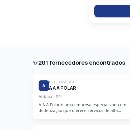
201 fornecedores encontrados
DEDETIZAÇÃO
A
A A A POLAR
Atibaia - SP
A A A Polar é uma empresa especializada em
dedetização que oferece serviços de alta
qualidade, segurança e profission...