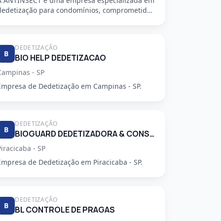
A ANTINSECT é uma empresa especializada em
dedetização para condomínios, comprometida
em fornecer serviços de alta qu...
DEDETIZAÇÃO
B
BIO HELP DEDETIZACAO
Campinas - SP
Empresa de Dedetização em Campinas - SP.
DEDETIZAÇÃO
B
BIOGUARD DEDETIZADORA & CONSULTORIA LTDA
Piracicaba - SP
Empresa de Dedetização em Piracicaba - SP.
DEDETIZAÇÃO
B
BL CONTROLE DE PRAGAS