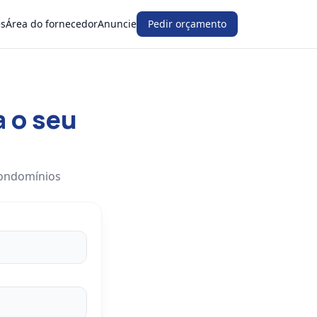
es
Área do fornecedor
Anuncie
Pedir orçamento
a o seu
condomínios