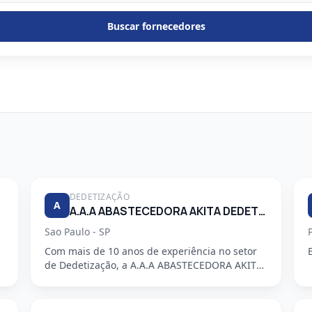
Buscar fornecedores
DEDETIZAÇÃO
A
A.A.A ABASTECEDORA AKITA DEDETIZADORA S/S LTDA
Sao Paulo - SP
Com mais de 10 anos de experiência no setor
de Dedetização, a A.A.A ABASTECEDORA AKITA
DEDETIZADORA S/S LTDA é uma em...