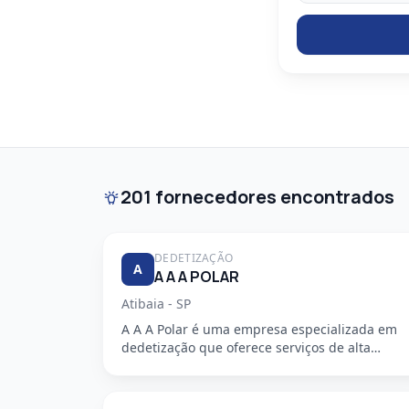
201 fornecedores encontrados
DEDETIZAÇÃO
A
A A A POLAR
Atibaia - SP
A A A Polar é uma empresa especializada em
dedetização que oferece serviços de alta
qualidade, segurança e profission...