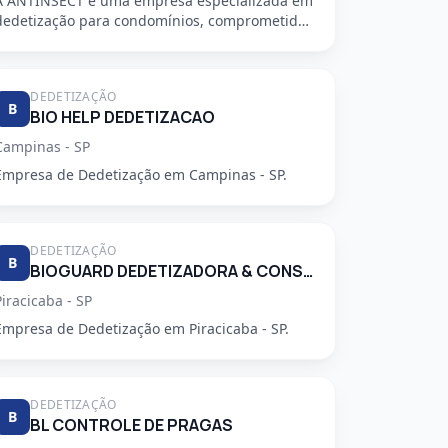
A ANTINSECT é uma empresa especializada em
dedetização para condomínios, comprometida
em fornecer serviços de alta qu...
DEDETIZAÇÃO
B
BIO HELP DEDETIZACAO
Campinas - SP
Empresa de Dedetização em Campinas - SP.
DEDETIZAÇÃO
B
BIOGUARD DEDETIZADORA & CONSULTORIA LTDA
Piracicaba - SP
Empresa de Dedetização em Piracicaba - SP.
DEDETIZAÇÃO
B
BL CONTROLE DE PRAGAS