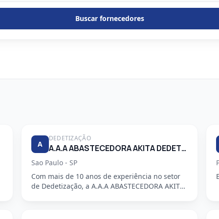
Buscar fornecedores
DEDETIZAÇÃO
A
A.A.A ABASTECEDORA AKITA DEDETIZADORA S/S LTDA
Sao Paulo - SP
Com mais de 10 anos de experiência no setor
de Dedetização, a A.A.A ABASTECEDORA AKITA
DEDETIZADORA S/S LTDA é uma em...