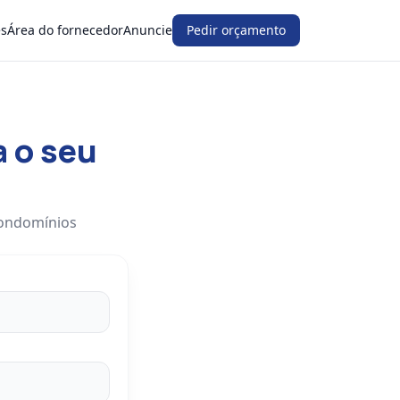
es
Área do fornecedor
Anuncie
Pedir orçamento
a o seu
condomínios