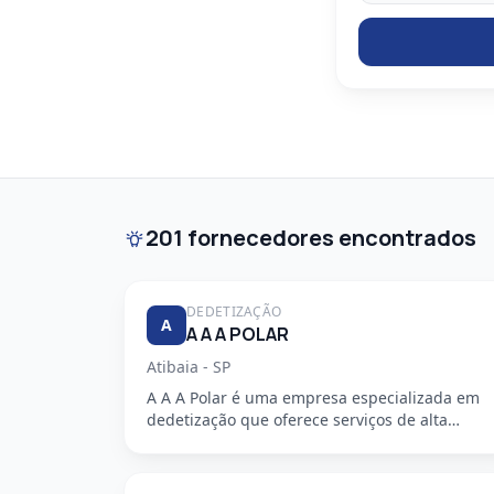
201 fornecedores encontrados
DEDETIZAÇÃO
A
A A A POLAR
Atibaia - SP
A A A Polar é uma empresa especializada em
dedetização que oferece serviços de alta
qualidade, segurança e profission...