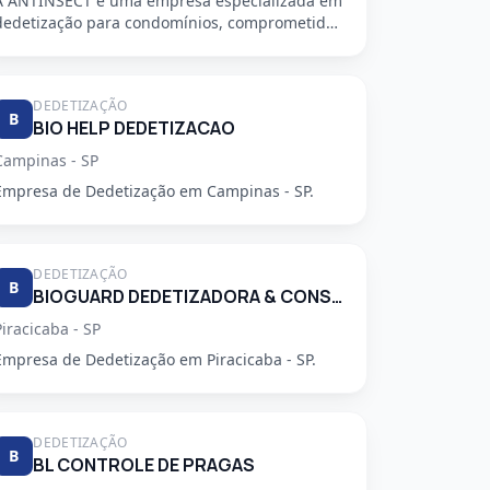
A ANTINSECT é uma empresa especializada em
dedetização para condomínios, comprometida
em fornecer serviços de alta qu...
DEDETIZAÇÃO
B
BIO HELP DEDETIZACAO
Campinas - SP
Empresa de Dedetização em Campinas - SP.
DEDETIZAÇÃO
B
BIOGUARD DEDETIZADORA & CONSULTORIA LTDA
Piracicaba - SP
Empresa de Dedetização em Piracicaba - SP.
DEDETIZAÇÃO
B
BL CONTROLE DE PRAGAS