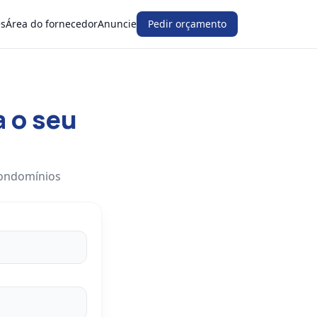
es
Área do fornecedor
Anuncie
Pedir orçamento
a o seu
condomínios