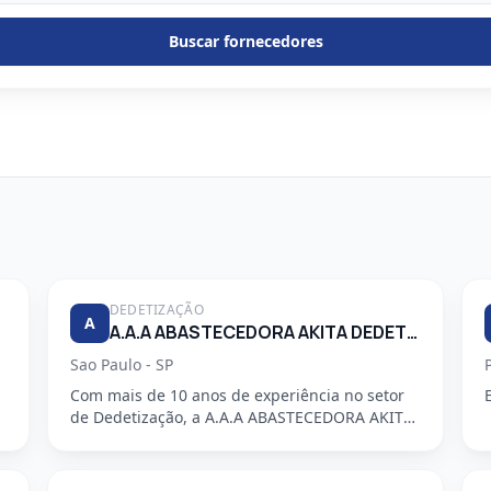
Buscar fornecedores
DEDETIZAÇÃO
A
A.A.A ABASTECEDORA AKITA DEDETIZADORA S/S LTDA
Sao Paulo - SP
Com mais de 10 anos de experiência no setor
de Dedetização, a A.A.A ABASTECEDORA AKITA
DEDETIZADORA S/S LTDA é uma em...