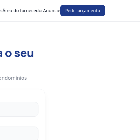
es
Área do fornecedor
Anuncie
Pedir orçamento
a o seu
condomínios