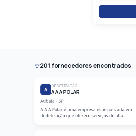
201 fornecedores encontrados
DEDETIZAÇÃO
A
A A A POLAR
Atibaia - SP
A A A Polar é uma empresa especializada em
dedetização que oferece serviços de alta
qualidade, segurança e profission...