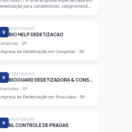
A ANTINSECT é uma empresa especializada em
dedetização para condomínios, comprometida
em fornecer serviços de alta qu...
DEDETIZAÇÃO
B
BIO HELP DEDETIZACAO
Campinas - SP
Empresa de Dedetização em Campinas - SP.
DEDETIZAÇÃO
B
BIOGUARD DEDETIZADORA & CONSULTORIA LTDA
Piracicaba - SP
Empresa de Dedetização em Piracicaba - SP.
DEDETIZAÇÃO
B
BL CONTROLE DE PRAGAS