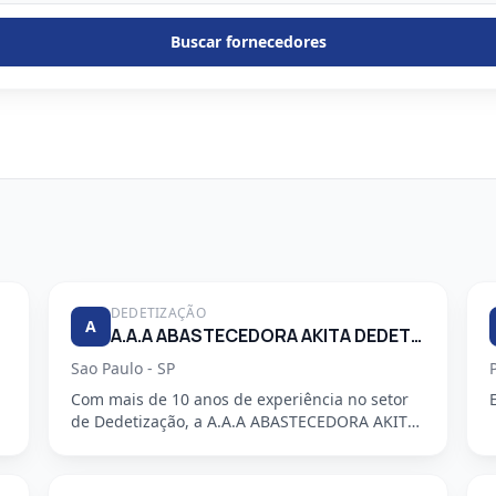
Buscar fornecedores
DEDETIZAÇÃO
A
A.A.A ABASTECEDORA AKITA DEDETIZADORA S/S LTDA
Sao Paulo - SP
Com mais de 10 anos de experiência no setor
de Dedetização, a A.A.A ABASTECEDORA AKITA
DEDETIZADORA S/S LTDA é uma em...