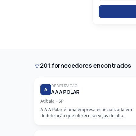
201 fornecedores encontrados
DEDETIZAÇÃO
A
A A A POLAR
Atibaia - SP
A A A Polar é uma empresa especializada em
dedetização que oferece serviços de alta
qualidade, segurança e profission...