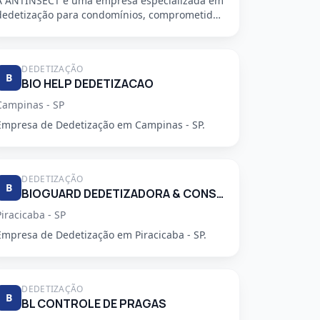
A ANTINSECT é uma empresa especializada em
dedetização para condomínios, comprometida
em fornecer serviços de alta qu...
DEDETIZAÇÃO
B
BIO HELP DEDETIZACAO
Campinas - SP
Empresa de Dedetização em Campinas - SP.
DEDETIZAÇÃO
B
BIOGUARD DEDETIZADORA & CONSULTORIA LTDA
Piracicaba - SP
Empresa de Dedetização em Piracicaba - SP.
DEDETIZAÇÃO
B
BL CONTROLE DE PRAGAS