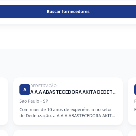
Buscar fornecedores
DEDETIZAÇÃO
A
A.A.A ABASTECEDORA AKITA DEDETIZADORA S/S LTDA
Sao Paulo - SP
Com mais de 10 anos de experiência no setor
de Dedetização, a A.A.A ABASTECEDORA AKITA
DEDETIZADORA S/S LTDA é uma em...