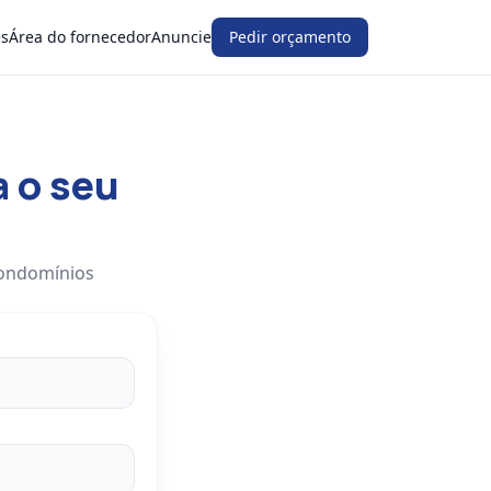
es
Área do fornecedor
Anuncie
Pedir orçamento
a o seu
condomínios