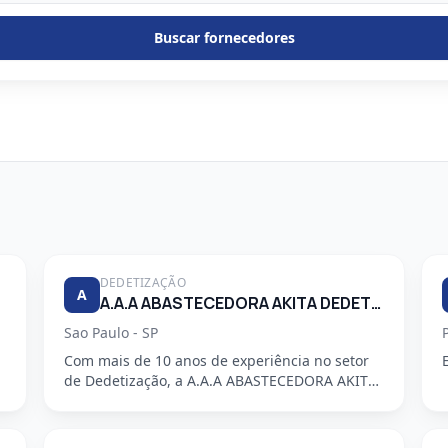
Buscar fornecedores
DEDETIZAÇÃO
A
A.A.A ABASTECEDORA AKITA DEDETIZADORA S/S LTDA
Sao Paulo - SP
Com mais de 10 anos de experiência no setor
de Dedetização, a A.A.A ABASTECEDORA AKITA
DEDETIZADORA S/S LTDA é uma em...