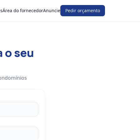
es
Área do fornecedor
Anuncie
Pedir orçamento
a o seu
condomínios