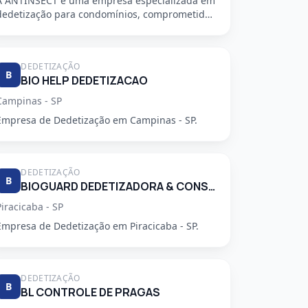
A ANTINSECT é uma empresa especializada em
dedetização para condomínios, comprometida
em fornecer serviços de alta qu...
DEDETIZAÇÃO
B
BIO HELP DEDETIZACAO
Campinas - SP
Empresa de Dedetização em Campinas - SP.
DEDETIZAÇÃO
B
BIOGUARD DEDETIZADORA & CONSULTORIA LTDA
Piracicaba - SP
Empresa de Dedetização em Piracicaba - SP.
DEDETIZAÇÃO
B
BL CONTROLE DE PRAGAS