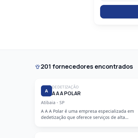
201 fornecedores encontrados
DEDETIZAÇÃO
A
A A A POLAR
Atibaia - SP
A A A Polar é uma empresa especializada em
dedetização que oferece serviços de alta
qualidade, segurança e profission...