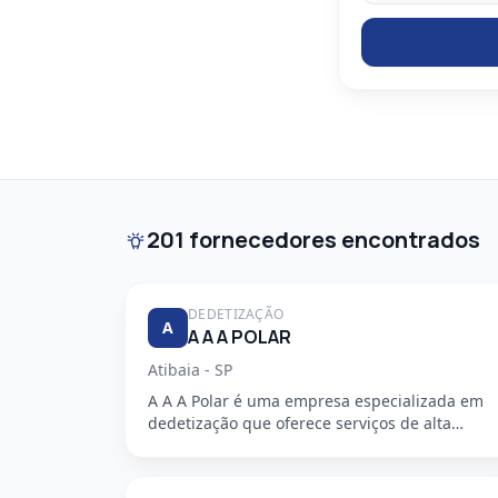
201 fornecedores encontrados
DEDETIZAÇÃO
A
A A A POLAR
Atibaia - SP
A A A Polar é uma empresa especializada em
dedetização que oferece serviços de alta
qualidade, segurança e profission...