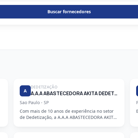
Buscar fornecedores
DEDETIZAÇÃO
A
A.A.A ABASTECEDORA AKITA DEDETIZADORA S/S LTDA
Sao Paulo - SP
Com mais de 10 anos de experiência no setor
de Dedetização, a A.A.A ABASTECEDORA AKITA
DEDETIZADORA S/S LTDA é uma em...