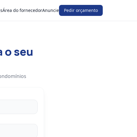
es
Área do fornecedor
Anuncie
Pedir orçamento
a o seu
condomínios