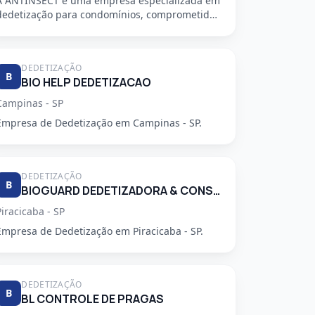
A ANTINSECT é uma empresa especializada em
dedetização para condomínios, comprometida
em fornecer serviços de alta qu...
DEDETIZAÇÃO
B
BIO HELP DEDETIZACAO
Campinas - SP
Empresa de Dedetização em Campinas - SP.
DEDETIZAÇÃO
B
BIOGUARD DEDETIZADORA & CONSULTORIA LTDA
Piracicaba - SP
Empresa de Dedetização em Piracicaba - SP.
DEDETIZAÇÃO
B
BL CONTROLE DE PRAGAS