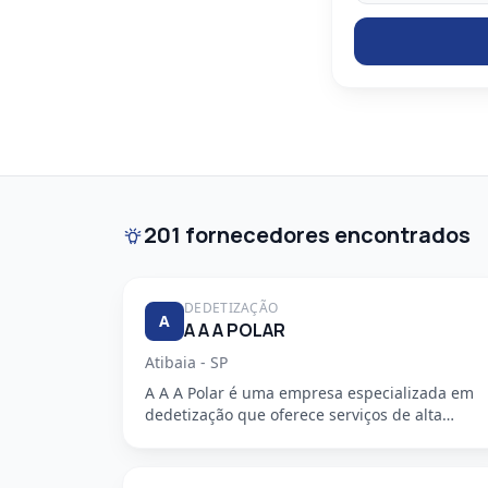
201 fornecedores encontrados
DEDETIZAÇÃO
A
A A A POLAR
Atibaia - SP
A A A Polar é uma empresa especializada em
dedetização que oferece serviços de alta
qualidade, segurança e profission...