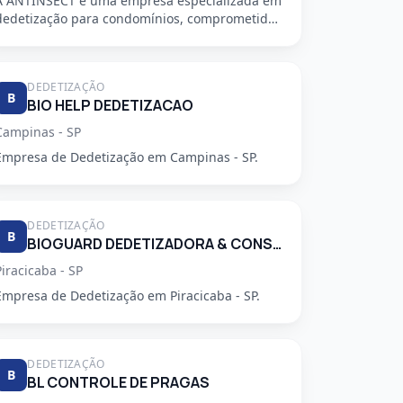
A ANTINSECT é uma empresa especializada em
dedetização para condomínios, comprometida
em fornecer serviços de alta qu...
DEDETIZAÇÃO
B
BIO HELP DEDETIZACAO
Campinas - SP
Empresa de Dedetização em Campinas - SP.
DEDETIZAÇÃO
B
BIOGUARD DEDETIZADORA & CONSULTORIA LTDA
Piracicaba - SP
Empresa de Dedetização em Piracicaba - SP.
DEDETIZAÇÃO
B
BL CONTROLE DE PRAGAS