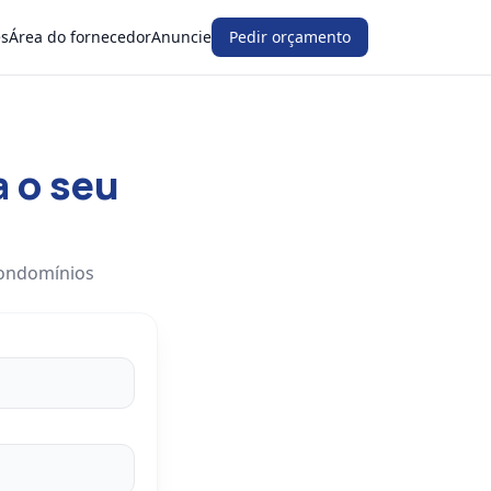
es
Área do fornecedor
Anuncie
Pedir orçamento
a o seu
condomínios