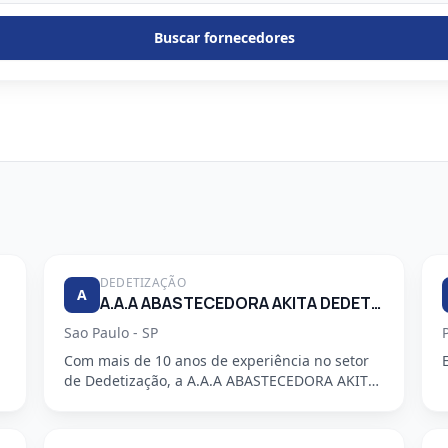
Buscar fornecedores
DEDETIZAÇÃO
A
A.A.A ABASTECEDORA AKITA DEDETIZADORA S/S LTDA
Sao Paulo - SP
Com mais de 10 anos de experiência no setor
de Dedetização, a A.A.A ABASTECEDORA AKITA
DEDETIZADORA S/S LTDA é uma em...